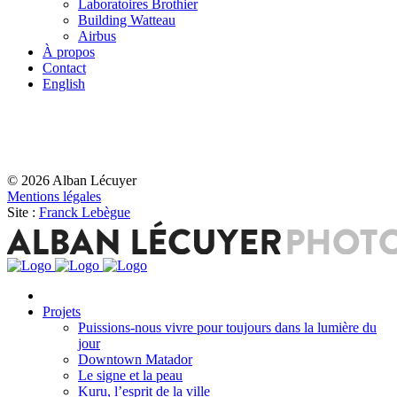
Laboratoires Brothier
Building Watteau
Airbus
À propos
Contact
English
© 2026 Alban Lécuyer
Mentions légales
Site :
Franck Lebègue
Projets
Puissions-nous vivre pour toujours dans la lumière du
jour
Downtown Matador
Le signe et la peau
Kuru, l’esprit de la ville