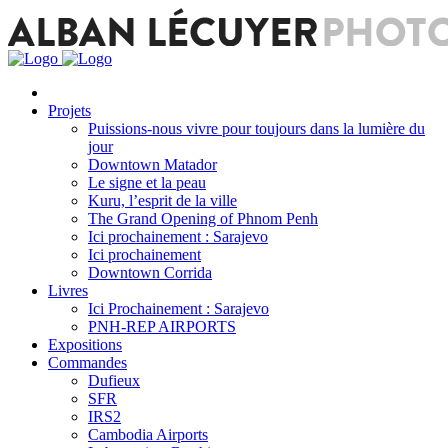
Projets
Puissions-nous vivre pour toujours dans la lumière du
jour
Downtown Matador
Le signe et la peau
Kuru, l’esprit de la ville
The Grand Opening of Phnom Penh
Ici prochainement : Sarajevo
Ici prochainement
Downtown Corrida
Livres
Ici Prochainement : Sarajevo
PNH-REP AIRPORTS
Expositions
Commandes
Dufieux
SFR
IRS2
Cambodia Airports