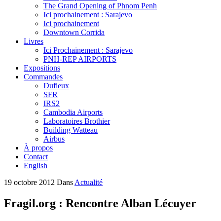
The Grand Opening of Phnom Penh
Ici prochainement : Sarajevo
Ici prochainement
Downtown Corrida
Livres
Ici Prochainement : Sarajevo
PNH-REP AIRPORTS
Expositions
Commandes
Dufieux
SFR
IRS2
Cambodia Airports
Laboratoires Brothier
Building Watteau
Airbus
À propos
Contact
English
19 octobre 2012
Dans
Actualité
Fragil.org : Rencontre Alban Lécuyer