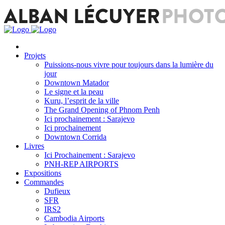
Projets
Puissions-nous vivre pour toujours dans la lumière du
jour
Downtown Matador
Le signe et la peau
Kuru, l’esprit de la ville
The Grand Opening of Phnom Penh
Ici prochainement : Sarajevo
Ici prochainement
Downtown Corrida
Livres
Ici Prochainement : Sarajevo
PNH-REP AIRPORTS
Expositions
Commandes
Dufieux
SFR
IRS2
Cambodia Airports