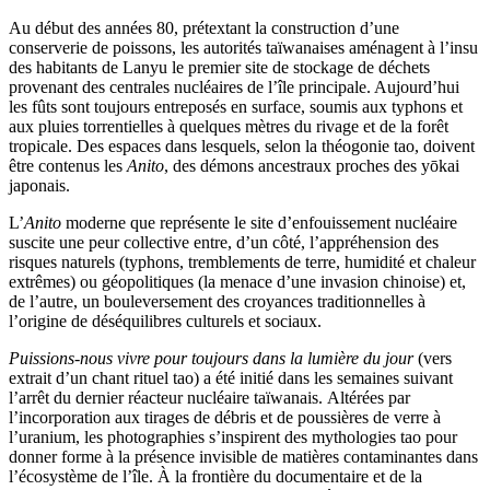
Au début des années 80, prétextant la construction d’une
conserverie de poissons, les autorités taïwanaises aménagent à l’insu
des habitants de Lanyu le premier site de stockage de déchets
provenant des centrales nucléaires de l’île principale. Aujourd’hui
les fûts sont toujours entreposés en surface, soumis aux typhons et
aux pluies torrentielles à quelques mètres du rivage et de la forêt
tropicale. Des espaces dans lesquels, selon la théogonie tao, doivent
être contenus les
Anito
, des démons ancestraux proches des yōkai
japonais.
L’
Anito
moderne que représente le site d’enfouissement nucléaire
suscite une peur collective entre, d’un côté, l’appréhension des
risques naturels (typhons, tremblements de terre, humidité et chaleur
extrêmes) ou géopolitiques (la menace d’une invasion chinoise) et,
de l’autre, un bouleversement des croyances traditionnelles à
l’origine de déséquilibres culturels et sociaux.
Puissions-nous vivre pour toujours dans la lumière du jour
(vers
extrait d’un chant rituel tao) a été initié dans les semaines suivant
l’arrêt du dernier réacteur nucléaire taïwanais. Altérées par
l’incorporation aux tirages de débris et de poussières de verre à
l’uranium, les photographies s’inspirent des mythologies tao pour
donner forme à la présence invisible de matières contaminantes dans
l’écosystème de l’île. À la frontière du documentaire et de la