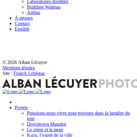
Laboratoires Brothier
Building Watteau
Airbus
À propos
Contact
English
© 2026 Alban Lécuyer
Mentions légales
Site :
Franck Lebègue
Projets
Puissions-nous vivre pour toujours dans la lumière du
jour
Downtown Matador
Le signe et la peau
Kuru, l’esprit de la ville