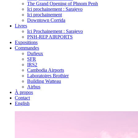
The Grand Opening of Phnom Penh
Ici prochainement : Sarajevo
Ici prochainement
Downtown Corrida
Livres
Ici Prochainement : Sarajevo
PNH-REP AIRPORTS
Expositions
Commandes
Dufieux
SFR
IRS2
Cambodia Airports
Laboratoires Brothier
Building Watteau
Airbus
À propos
Contact
English