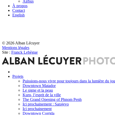
Airbus
À propos
Contact
English
© 2026 Alban Lécuyer
Mentions légales
Site :
Franck Lebègue
Projets
Puissions-nous vivre pour toujours dans la lumière du jou
Downtown Matador
Le signe et la peau
Kuru, l’esprit de la ville
The Grand Opening of Phnom Penh
Ici prochainement : Sarajevo
Ici prochainement
Downtown Corrida