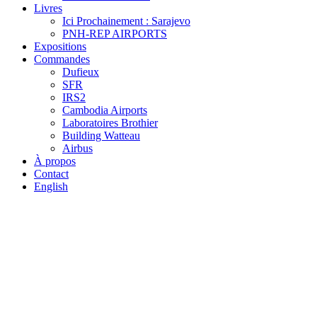
Livres
Ici Prochainement : Sarajevo
PNH-REP AIRPORTS
Expositions
Commandes
Dufieux
SFR
IRS2
Cambodia Airports
Laboratoires Brothier
Building Watteau
Airbus
À propos
Contact
English