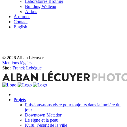
Laboratoires Brothier
Building Watteau
Airbus
À propos
Contact
English
© 2026 Alban Lécuyer
Mentions légales
Site :
Franck Lebègue
Projets
Puissions-nous vivre pour toujours dans la lumière du
jour
Downtown Matador
Le signe et la peau
Kuru, l’esprit de la ville