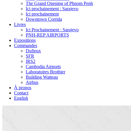
The Grand Opening of Phnom Penh
Ici prochainement : Sarajevo
Ici prochainement
Downtown Corrida
Livres
Ici Prochainement : Sarajevo
PNH-REP AIRPORTS
Expositions
Commandes
Dufieux
SFR
IRS2
Cambodia Airports
Laboratoires Brothier
Building Watteau
Airbus
À propos
Contact
English