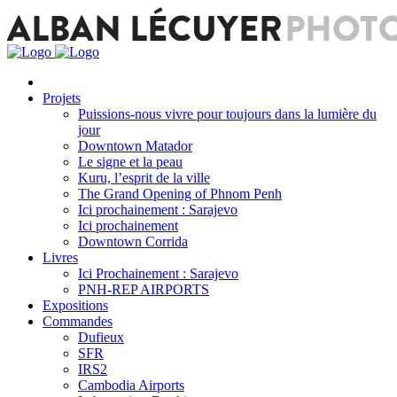
Projets
Puissions-nous vivre pour toujours dans la lumière du
jour
Downtown Matador
Le signe et la peau
Kuru, l’esprit de la ville
The Grand Opening of Phnom Penh
Ici prochainement : Sarajevo
Ici prochainement
Downtown Corrida
Livres
Ici Prochainement : Sarajevo
PNH-REP AIRPORTS
Expositions
Commandes
Dufieux
SFR
IRS2
Cambodia Airports