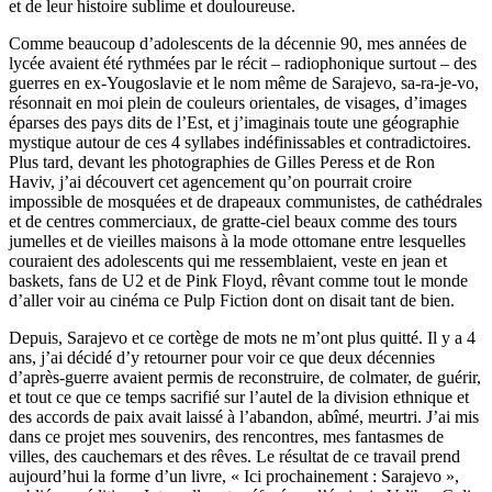
et de leur histoire sublime et douloureuse.
Comme beaucoup d’adolescents de la décennie 90, mes années de
lycée avaient été rythmées par le récit – radiophonique surtout – des
guerres en ex-Yougoslavie et le nom même de Sarajevo, sa-ra-je-vo,
résonnait en moi plein de couleurs orientales, de visages, d’images
éparses des pays dits de l’Est, et j’imaginais toute une géographie
mystique autour de ces 4 syllabes indéfinissables et contradictoires.
Plus tard, devant les photographies de Gilles Peress et de Ron
Haviv, j’ai découvert cet agencement qu’on pourrait croire
impossible de mosquées et de drapeaux communistes, de cathédrales
et de centres commerciaux, de gratte-ciel beaux comme des tours
jumelles et de vieilles maisons à la mode ottomane entre lesquelles
couraient des adolescents qui me ressemblaient, veste en jean et
baskets, fans de U2 et de Pink Floyd, rêvant comme tout le monde
d’aller voir au cinéma ce Pulp Fiction dont on disait tant de bien.
Depuis, Sarajevo et ce cortège de mots ne m’ont plus quitté. Il y a 4
ans, j’ai décidé d’y retourner pour voir ce que deux décennies
d’après-guerre avaient permis de reconstruire, de colmater, de guérir,
et tout ce que ce temps sacrifié sur l’autel de la division ethnique et
des accords de paix avait laissé à l’abandon, abîmé, meurtri. J’ai mis
dans ce projet mes souvenirs, des rencontres, mes fantasmes de
villes, des cauchemars et des rêves. Le résultat de ce travail prend
aujourd’hui la forme d’un livre, « Ici prochainement : Sarajevo »,