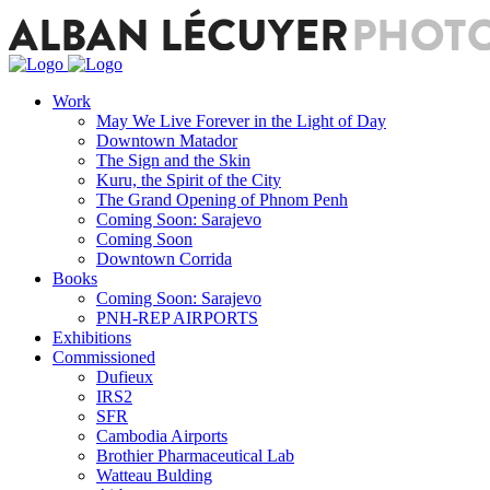
Work
May We Live Forever in the Light of Day
Downtown Matador
The Sign and the Skin
Kuru, the Spirit of the City
The Grand Opening of Phnom Penh
Coming Soon: Sarajevo
Coming Soon
Downtown Corrida
Books
Coming Soon: Sarajevo
PNH-REP AIRPORTS
Exhibitions
Commissioned
Dufieux
IRS2
SFR
Cambodia Airports
Brothier Pharmaceutical Lab
Watteau Bulding