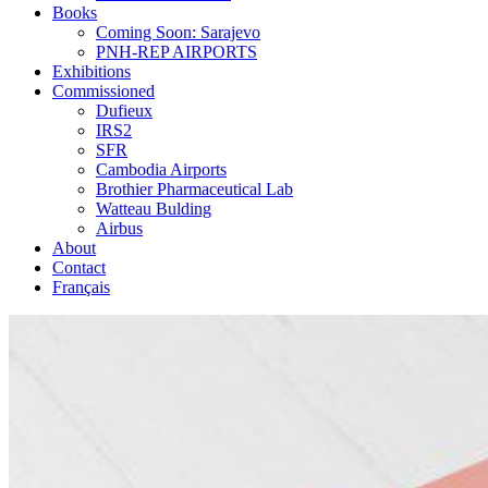
Books
Coming Soon: Sarajevo
PNH-REP AIRPORTS
Exhibitions
Commissioned
Dufieux
IRS2
SFR
Cambodia Airports
Brothier Pharmaceutical Lab
Watteau Bulding
Airbus
About
Contact
Français