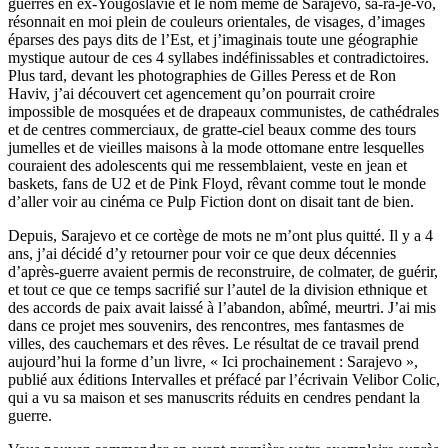
guerres en ex-Yougoslavie et le nom même de Sarajevo, sa-ra-je-vo,
résonnait en moi plein de couleurs orientales, de visages, d’images
éparses des pays dits de l’Est, et j’imaginais toute une géographie
mystique autour de ces 4 syllabes indéfinissables et contradictoires.
Plus tard, devant les photographies de Gilles Peress et de Ron
Haviv, j’ai découvert cet agencement qu’on pourrait croire
impossible de mosquées et de drapeaux communistes, de cathédrales
et de centres commerciaux, de gratte-ciel beaux comme des tours
jumelles et de vieilles maisons à la mode ottomane entre lesquelles
couraient des adolescents qui me ressemblaient, veste en jean et
baskets, fans de U2 et de Pink Floyd, rêvant comme tout le monde
d’aller voir au cinéma ce Pulp Fiction dont on disait tant de bien.
Depuis, Sarajevo et ce cortège de mots ne m’ont plus quitté. Il y a 4
ans, j’ai décidé d’y retourner pour voir ce que deux décennies
d’après-guerre avaient permis de reconstruire, de colmater, de guérir,
et tout ce que ce temps sacrifié sur l’autel de la division ethnique et
des accords de paix avait laissé à l’abandon, abîmé, meurtri. J’ai mis
dans ce projet mes souvenirs, des rencontres, mes fantasmes de
villes, des cauchemars et des rêves. Le résultat de ce travail prend
aujourd’hui la forme d’un livre, « Ici prochainement : Sarajevo »,
publié aux éditions Intervalles et préfacé par l’écrivain Velibor Colic,
qui a vu sa maison et ses manuscrits réduits en cendres pendant la
guerre.