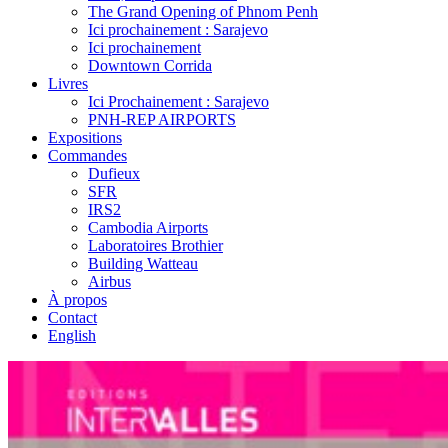
The Grand Opening of Phnom Penh
Ici prochainement : Sarajevo
Ici prochainement
Downtown Corrida
Livres
Ici Prochainement : Sarajevo
PNH-REP AIRPORTS
Expositions
Commandes
Dufieux
SFR
IRS2
Cambodia Airports
Laboratoires Brothier
Building Watteau
Airbus
À propos
Contact
English