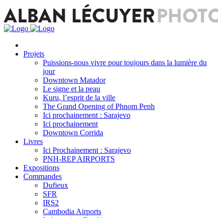
Projets
Puissions-nous vivre pour toujours dans la lumière du
jour
Downtown Matador
Le signe et la peau
Kuru, l’esprit de la ville
The Grand Opening of Phnom Penh
Ici prochainement : Sarajevo
Ici prochainement
Downtown Corrida
Livres
Ici Prochainement : Sarajevo
PNH-REP AIRPORTS
Expositions
Commandes
Dufieux
SFR
IRS2
Cambodia Airports