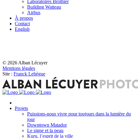
Laboratoires Brothier
Building Watteau
Airbus
À propos
Contact
English
© 2026 Alban Lécuyer
Mentions légales
Site :
Franck Lebègue
Projets
Puissions-nous vivre pour toujours dans la lumière du
jour
Downtown Matador
Le signe et la peau
Kuru, l’esprit de la ville