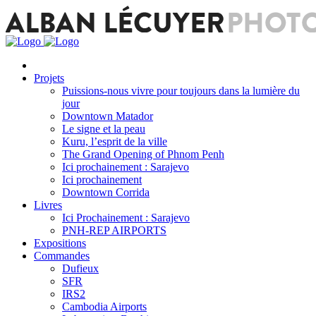
Projets
Puissions-nous vivre pour toujours dans la lumière du
jour
Downtown Matador
Le signe et la peau
Kuru, l’esprit de la ville
The Grand Opening of Phnom Penh
Ici prochainement : Sarajevo
Ici prochainement
Downtown Corrida
Livres
Ici Prochainement : Sarajevo
PNH-REP AIRPORTS
Expositions
Commandes
Dufieux
SFR
IRS2
Cambodia Airports