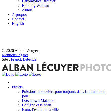
Laboratoires Brothier
Building Watteau
Airbus
À propos
Contact
English
© 2026 Alban Lécuyer
Mentions légales
Site :
Franck Lebègue
Projets
Puissions-nous vivre pour toujours dans la lumière du
jour
Downtown Matador
Le signe et la peau
Kuru, l’esprit de la ville