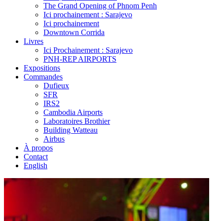
The Grand Opening of Phnom Penh
Ici prochainement : Sarajevo
Ici prochainement
Downtown Corrida
Livres
Ici Prochainement : Sarajevo
PNH-REP AIRPORTS
Expositions
Commandes
Dufieux
SFR
IRS2
Cambodia Airports
Laboratoires Brothier
Building Watteau
Airbus
À propos
Contact
English